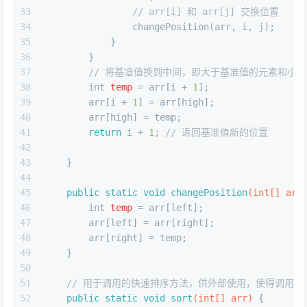
33
// arr[i] 和 arr[j] 交换位置
34
                changePosition(arr, i, j);
35
            }
36
        }
37
// 将基凔值换到中间，即大于基准值的元素和小
38
int
temp
=
 arr[i + 
1
];
39
        arr[i + 
1
] = arr[high];
40
        arr[high] = temp;
41
return
 i + 
1
; 
// 返回基准值新的位置
42
43
    }
44
45
public
static
void
changePosition
(
int
[] arr
46
int
temp
=
 arr[left];
47
        arr[left] = arr[right];
48
        arr[right] = temp;
49
    }
50
51
// 用于调用的快速排序方法，供外部使用，使得调用
52
public
static
void
sort
(
int
[] arr)
 {