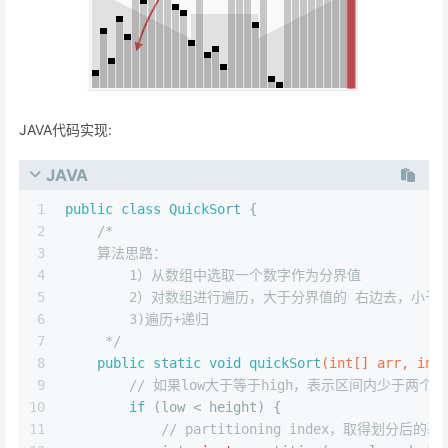
JAVA代码实现:
JAVA
1
public
class
QuickSort
 {
2
/*
3
    算法思路：
4
        1）从数组中选取一个数字作为分界值
5
        2）对数组进行遍历，大于分界值的 右边去，小于
6
        3)遍历+递归
7
     */
8
public
static
void
quickSort
(
int
[] arr, 
int
9
// 如果low大于等于high，表示区间内少于两个
10
if
 (low < height) {
11
// partitioning index，取得划分后