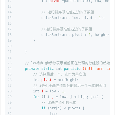
12
int
pivot
=
partition(arr, low, heig
13
14
// 递归排序基准值左边的子数组
15
            quickSort(arr, low, pivot - 
1
);
16
17
//递归排序基准值右边的子数组
18
            quickSort(arr, pivot + 
1
, height);
19
        }
20
21
    }
22
23
// low和high参数表示当前正在处理的数组段的起始索引(
24
private
static
int
partition
(
int
[] arr, 
int
25
// 选择最后一个元素作为基准值
26
int
pivot
=
 arr[high];
27
// i是小于基准值部分的最后一个元素的索引
28
int
i
=
 low - 
1
;
29
for
 (
int
j
=
 low; j < high; j++) {
30
// 比基准值小的元素
31
if
 (arr[j] < pivot) {
32
                i++;