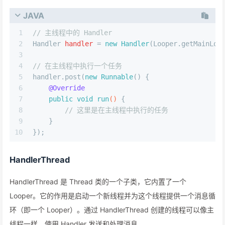
JAVA
1
// 主线程中的 Handler
2
Handler
handler
=
new
Handler
(Looper.getMainLoo
3
4
// 在主线程中执行一个任务
5
handler.post(
new
Runnable
() {
6
@Override
7
public
void
run
()
 {
8
// 这里是在主线程中执行的任务
9
    }
10
});
HandlerThread
HandlerThread 是 Thread 类的一个子类，它内置了一个
Looper。它的作用是启动一个新线程并为这个线程提供一个消息循
环（即一个 Looper）。通过 HandlerThread 创建的线程可以像主
线程一样，使用 Handler 发送和处理消息。