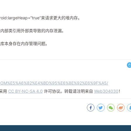
d:largeHeap=”true”来请求更大的堆内存。
态内部类引用外部类导致的内存泄漏。
免库本身存在内存管理问题。
d%20OOM%E5%A6%82%E4%BD%95%E6%8E%92%E6%9F%A5/
采用
CC BY-NC-SA 4.0
许可协议。转载请注明来自
Web304030
！