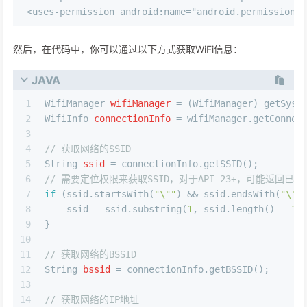
然后，在代码中，你可以通过以下方式获取WiFi信息：
JAVA
1
WifiManager
wifiManager
=
 (WifiManager) getSyst
2
WifiInfo
connectionInfo
=
 wifiManager.getConnec
3
4
// 获取网络的SSID
5
String
ssid
=
 connectionInfo.getSSID();
6
// 需要定位权限来获取SSID，对于API 23+，可能返回已格
7
if
 (ssid.startsWith(
"\""
) && ssid.endsWith(
"\""
8
    ssid = ssid.substring(
1
, ssid.length() - 
1
)
9
}
10
11
// 获取网络的BSSID
12
String
bssid
=
 connectionInfo.getBSSID();
13
14
// 获取网络的IP地址