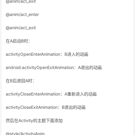
@anim/act_exit
@anim/act_enter
@anim/act_exit
在A启动B时：
activityOpenEnterAnimation：B进入的动画
android:activityOpenExitAnimation：A退出的动画
在B后退回A时：
activityCloseEnterAnimation：A重新进入的动画
activityCloseExitAnimation：B退出的动画
然后在Activity的主题下面添加
@style/ActivityAnim