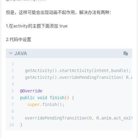
但是，这样可能会出现动画不起作用，解决办法有两种：
1.在activity的主题下面添加 true
2.代码中设置
JAVA
1
2
  getActivity().startActivity(intent,bundle);
3
  getActivity().overridePendingTransition( R.an
4
5
@Override
6
public
void
finish
()
 {
7
super
.finish();
8
9
  overridePendingTransition(
0
, R.anim.act_exit)
10
}