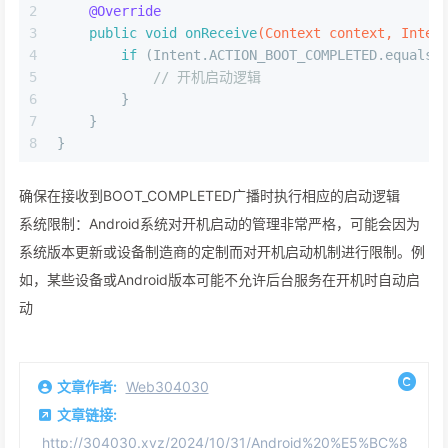
2
@Override
3
public
void
onReceive
(Context context, Inten
4
if
 (Intent.ACTION_BOOT_COMPLETED.equals(
5
// 开机启动逻辑
6
        }
7
    }
8
}
确保在接收到BOOT_COMPLETED广播时执行相应的启动逻辑‌
‌系统限制‌：Android系统对开机启动的管理非常严格，可能会因为
系统版本更新或设备制造商的定制而对开机启动机制进行限制。例
如，某些设备或Android版本可能不允许后台服务在开机时自动启
动‌
文章作者:
Web304030
文章链接:
http://304030.xyz/2024/10/31/Android%20%E5%BC%8