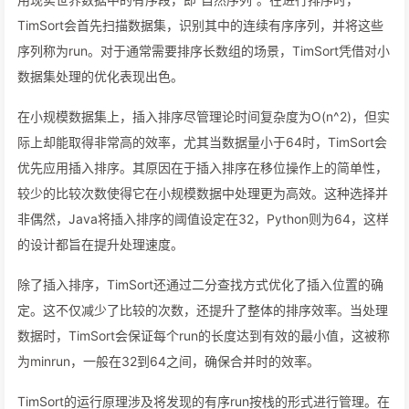
TimSort会首先扫描数据集，识别其中的连续有序序列，并将这些
序列称为run。对于通常需要排序长数组的场景，TimSort凭借对小
数据集处理的优化表现出色。
在小规模数据集上，插入排序尽管理论时间复杂度为O(n^2)，但实
际上却能取得非常高的效率，尤其当数据量小于64时，TimSort会
优先应用插入排序。其原因在于插入排序在移位操作上的简单性，
较少的比较次数使得它在小规模数据中处理更为高效。这种选择并
非偶然，Java将插入排序的阈值设定在32，Python则为64，这样
的设计都旨在提升处理速度。
除了插入排序，TimSort还通过二分查找方式优化了插入位置的确
定。这不仅减少了比较的次数，还提升了整体的排序效率。当处理
数据时，TimSort会保证每个run的长度达到有效的最小值，这被称
为minrun，一般在32到64之间，确保合并时的效率。
TimSort的运行原理涉及将发现的有序run按栈的形式进行管理。在